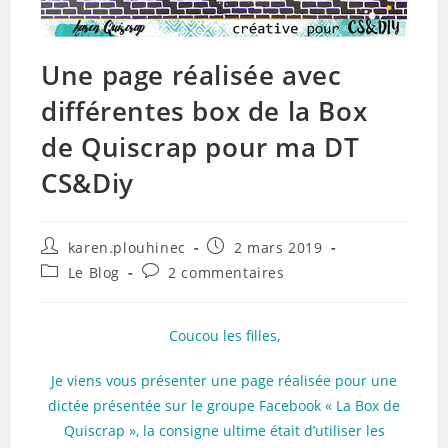
Une page réalisée avec
différentes box de la Box
de Quiscrap pour ma DT
CS&Diy
Auteur/autrice
Publication
karen.plouhinec
2 mars 2019
de
publiée :
Post
Commentaires
Le Blog
2 commentaires
la
category:
de
publication :
la
publication :
Coucou les filles,
Je viens vous présenter une page réalisée pour une
dictée présentée sur le groupe Facebook « La Box de
Quiscrap », la consigne ultime était d’utiliser les