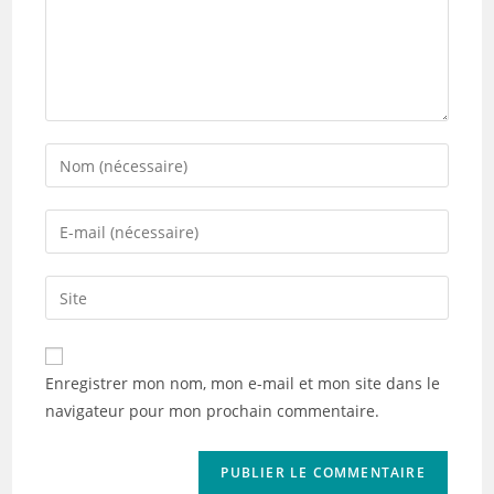
Enter
your
name
Enter
or
your
username
email
Saisir
to
address
l’URL
comment
to
de
comment
votre
Enregistrer mon nom, mon e-mail et mon site dans le
site
navigateur pour mon prochain commentaire.
(facultatif)