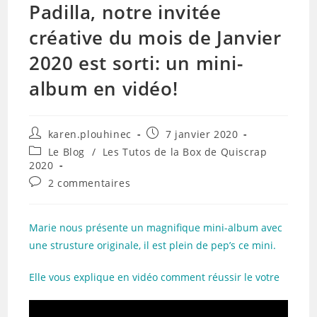
Padilla, notre invitée
créative du mois de Janvier
2020 est sorti: un mini-
album en vidéo!
Auteur/autrice
Publication
karen.plouhinec
7 janvier 2020
de
publiée :
Post
Le Blog
/
Les Tutos de la Box de Quiscrap
la
category:
2020
publication :
Commentaires
2 commentaires
de
la
publication :
Marie nous présente un magnifique mini-album avec
une strusture originale, il est plein de pep’s ce mini.
Elle vous explique en vidéo comment réussir le votre