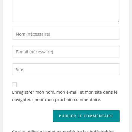
Enter
your
name
Enter
or
your
username
email
Saisir
to
address
l’URL
comment
to
de
comment
votre
Enregistrer mon nom, mon e-mail et mon site dans le
site
navigateur pour mon prochain commentaire.
(facultatif)
Ce site utilise Akismet pour réduire les indésirables.