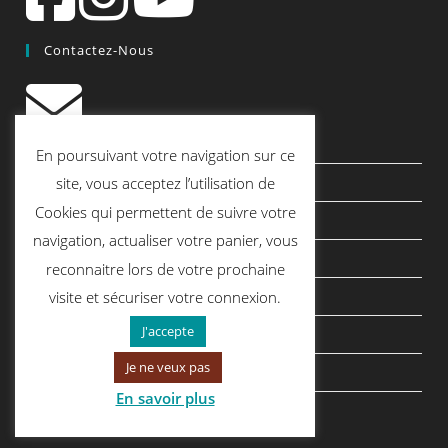
Contactez-Nous
contact@quiscrap.fr
En poursuivant votre navigation sur ce
Les Fiches Techniques et les Tutos
site, vous acceptez l’utilisation de
Cookies qui permettent de suivre votre
Le Blog
navigation, actualiser votre panier, vous
Conditions générales de vente
reconnaitre lors de votre prochaine
Mentions légales
visite et sécuriser votre connexion.
J'accepte
Politique de confidentialité
Je ne veux pas
politique de cookies
En savoir plus