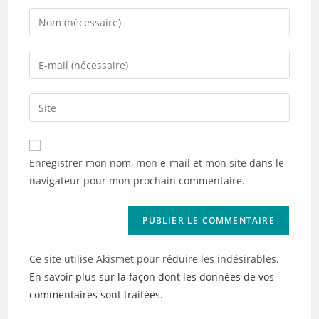
Enter
your
name
Enter
or
your
username
email
Saisir
to
address
l’URL
comment
to
de
comment
votre
Enregistrer mon nom, mon e-mail et mon site dans le
site
navigateur pour mon prochain commentaire.
(facultatif)
Ce site utilise Akismet pour réduire les indésirables.
En savoir plus sur la façon dont les données de vos
commentaires sont traitées
.