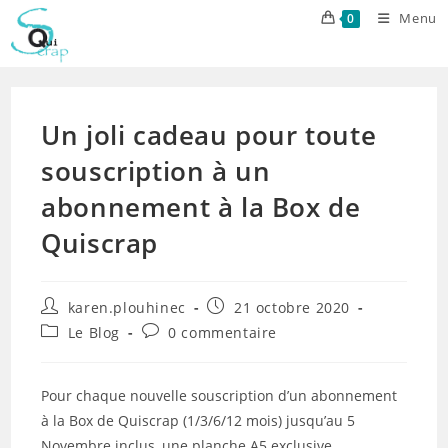
Skip
Menu
0
to
content
Un joli cadeau pour toute
souscription à un
abonnement à la Box de
Quiscrap
Auteur/autrice
Publication
karen.plouhinec
21 octobre 2020
de
publiée :
Post
Commentaires
Le Blog
0 commentaire
la
category:
de
publication :
la
publication :
Pour chaque nouvelle souscription d’un abonnement
à la Box de Quiscrap (1/3/6/12 mois) jusqu’au 5
Novembre inclus, une planche A5 exclusive