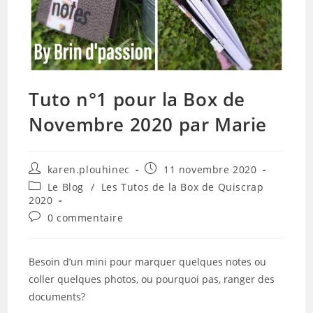
Tuto n°1 pour la Box de
Novembre 2020 par Marie
Auteur/autrice
Publication
karen.plouhinec
11 novembre 2020
de
publiée :
Post
Le Blog
/
Les Tutos de la Box de Quiscrap
la
category:
2020
publication :
Commentaires
0 commentaire
de
la
publication :
Besoin d’un mini pour marquer quelques notes ou
coller quelques photos, ou pourquoi pas, ranger des
documents?