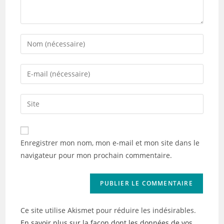
Enter
your
name
Enter
or
your
username
email
Saisir
to
address
l’URL
comment
to
de
comment
votre
Enregistrer mon nom, mon e-mail et mon site dans le
site
navigateur pour mon prochain commentaire.
(facultatif)
Ce site utilise Akismet pour réduire les indésirables.
En savoir plus sur la façon dont les données de vos