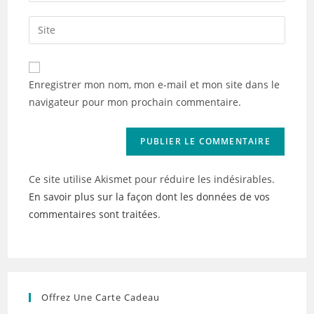
username
email
Saisir
to
address
l’URL
comment
to
de
comment
votre
Enregistrer mon nom, mon e-mail et mon site dans le
site
navigateur pour mon prochain commentaire.
(facultatif)
Ce site utilise Akismet pour réduire les indésirables.
En savoir plus sur la façon dont les données de vos
commentaires sont traitées
.
Offrez Une Carte Cadeau