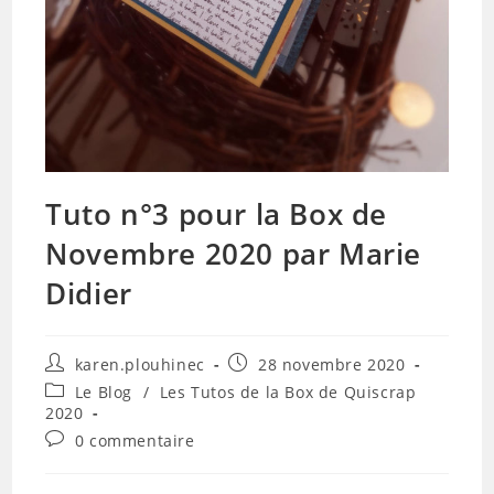
Tuto n°3 pour la Box de
Novembre 2020 par Marie
Didier
Auteur/autrice
Publication
karen.plouhinec
28 novembre 2020
de
publiée :
Post
Le Blog
/
Les Tutos de la Box de Quiscrap
la
category:
2020
publication :
Commentaires
0 commentaire
de
la