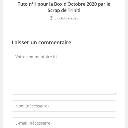
Tuto n°1 pour la Box d’Octobre 2020 par le
Scrap de Triniti
8 octobre 2020
Laisser un commentaire
Comment
Enter
your
name
Enter
or
your