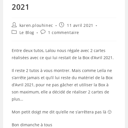
2021
Auteur/autrice
Publication
karen.plouhinec
11 avril 2021
de
publiée :
Post
Commentaires
Le Blog
1 commentaire
la
category:
de
publication :
la
publication :
Entre deux tutos, Lalou nous régale avec 2 cartes
réalisées avec ce qui lui restait de la Box d’Avril 2021.
Il reste 2 tutos à vous montrer. Mais comme Leïla ne
s’arrête jamais et qu’il lui reste du matériel de la Box
d’Avril 2021, pour ne pas gâcher et utiliser la Box à
son maximum, elle a décidé de réaliser 2 cartes de
plus…
Mon petit doigt me dit qu’elle ne s’arrêtera pas là 🙂
Bon dimanche à tous