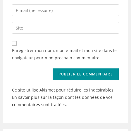
name
Enter
or
your
username
email
Saisir
to
address
l’URL
comment
to
de
comment
votre
Enregistrer mon nom, mon e-mail et mon site dans le
site
navigateur pour mon prochain commentaire.
(facultatif)
Ce site utilise Akismet pour réduire les indésirables.
En savoir plus sur la façon dont les données de vos
commentaires sont traitées
.