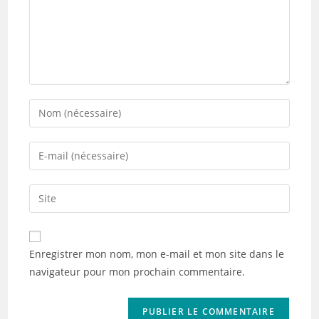
Enter
your
name
Enter
or
your
username
email
Saisir
to
address
l’URL
comment
to
de
comment
votre
Enregistrer mon nom, mon e-mail et mon site dans le
site
navigateur pour mon prochain commentaire.
(facultatif)