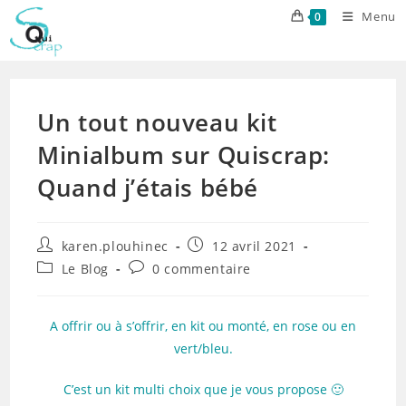
Skip
Menu
0
to
content
Un tout nouveau kit
Minialbum sur Quiscrap:
Quand j’étais bébé
Auteur/autrice
Publication
karen.plouhinec
12 avril 2021
de
publiée :
Post
Commentaires
Le Blog
0 commentaire
la
category:
de
publication :
la
publication :
A offrir ou à s’offrir, en kit ou monté, en rose ou en
vert/bleu.
C’est un kit multi choix que je vous propose 🙂