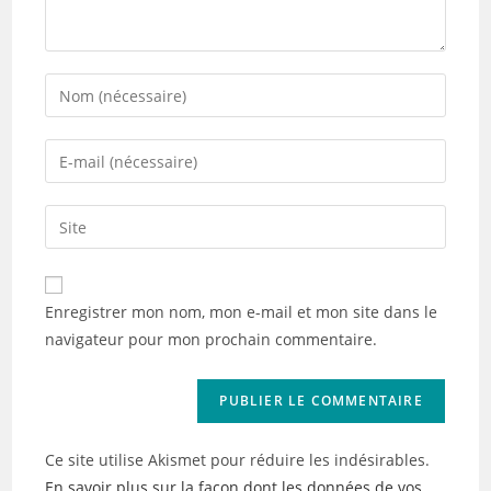
Enter
your
name
Enter
or
your
username
email
Saisir
to
address
l’URL
comment
to
de
comment
votre
Enregistrer mon nom, mon e-mail et mon site dans le
site
navigateur pour mon prochain commentaire.
(facultatif)
Ce site utilise Akismet pour réduire les indésirables.
En savoir plus sur la façon dont les données de vos