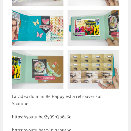
La vidéo du mini Be Happy est à retrouver sur
Youtube:
https://youtu.be/ZyB5rQb8e6c
https://youtu.be/ZyB5rQb8e6c