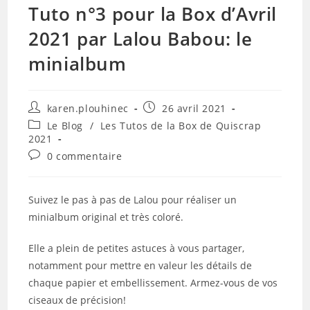
Tuto n°3 pour la Box d’Avril
2021 par Lalou Babou: le
minialbum
Auteur/autrice
Publication
karen.plouhinec
26 avril 2021
de
publiée :
Post
Le Blog
/
Les Tutos de la Box de Quiscrap
la
category:
2021
publication :
Commentaires
0 commentaire
de
la
publication :
Suivez le pas à pas de Lalou pour réaliser un
minialbum original et très coloré.
Elle a plein de petites astuces à vous partager,
notamment pour mettre en valeur les détails de
chaque papier et embellissement. Armez-vous de vos
ciseaux de précision!