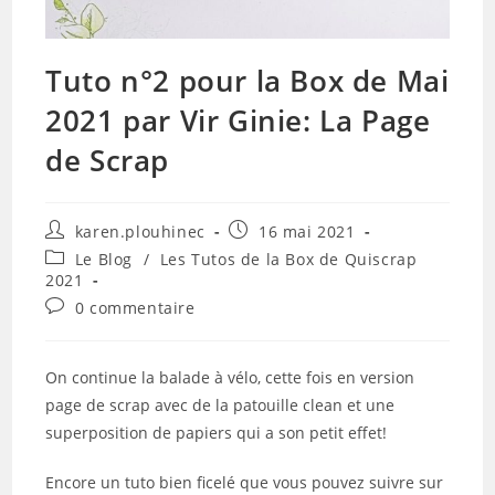
Tuto n°2 pour la Box de Mai
2021 par Vir Ginie: La Page
de Scrap
Auteur/autrice
Publication
karen.plouhinec
16 mai 2021
de
publiée :
Post
Le Blog
/
Les Tutos de la Box de Quiscrap
la
category:
2021
publication :
Commentaires
0 commentaire
de
la
publication :
On continue la balade à vélo, cette fois en version
page de scrap avec de la patouille clean et une
superposition de papiers qui a son petit effet!
Encore un tuto bien ficelé que vous pouvez suivre sur