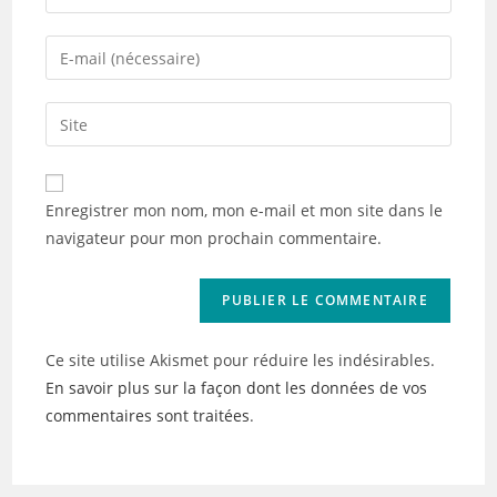
your
name
Enter
or
your
username
email
Saisir
to
address
l’URL
comment
to
de
comment
votre
Enregistrer mon nom, mon e-mail et mon site dans le
site
navigateur pour mon prochain commentaire.
(facultatif)
Ce site utilise Akismet pour réduire les indésirables.
En savoir plus sur la façon dont les données de vos
commentaires sont traitées
.