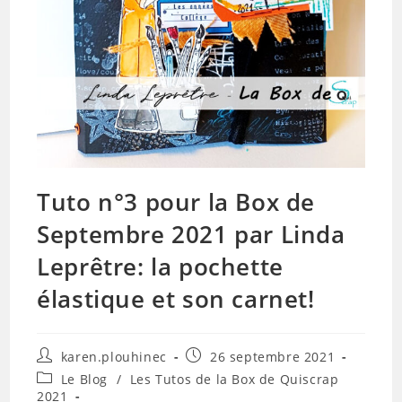
Tuto n°3 pour la Box de
Septembre 2021 par Linda
Leprêtre: la pochette
élastique et son carnet!
Auteur/autrice
Publication
karen.plouhinec
26 septembre 2021
de
publiée :
Post
Le Blog
/
Les Tutos de la Box de Quiscrap
la
category:
2021