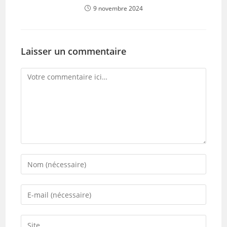
9 novembre 2024
Laisser un commentaire
Comment
Enter
your
name
Enter
or
your
username
email
Saisir
to