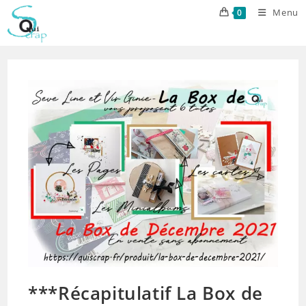
Skip
Menu
0
to
content
***Récapitulatif La Box de