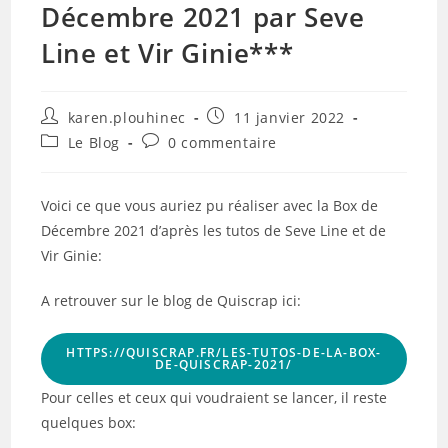
Décembre 2021 par Seve
Line et Vir Ginie***
Auteur/autrice
Publication
karen.plouhinec
11 janvier 2022
de
publiée :
Post
Commentaires
Le Blog
0 commentaire
la
category:
de
publication :
la
publication :
Voici ce que vous auriez pu réaliser avec la Box de
Décembre 2021 d’après les tutos de Seve Line et de
Vir Ginie:
A retrouver sur le blog de Quiscrap ici:
HTTPS://QUISCRAP.FR/LES-TUTOS-DE-LA-BOX-
DE-QUISCRAP-2021/
Pour celles et ceux qui voudraient se lancer, il reste
quelques box: