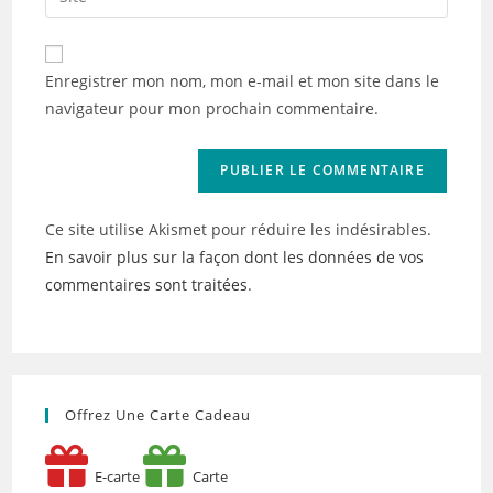
address
l’URL
comment
to
de
comment
votre
Enregistrer mon nom, mon e-mail et mon site dans le
site
navigateur pour mon prochain commentaire.
(facultatif)
Ce site utilise Akismet pour réduire les indésirables.
En savoir plus sur la façon dont les données de vos
commentaires sont traitées
.
Offrez Une Carte Cadeau
E-carte
Carte