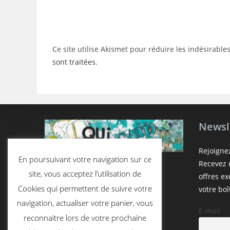
username
to
to
comment
comment
Ce site utilise Akismet pour réduire les indésirable
sont traitées
.
Newsl
Rejoigne
En poursuivant votre navigation sur ce
Recevez n
site, vous acceptez l’utilisation de
offres e
Cookies qui permettent de suivre votre
votre boî
navigation, actualiser votre panier, vous
E-mail
reconnaitre lors de votre prochaine