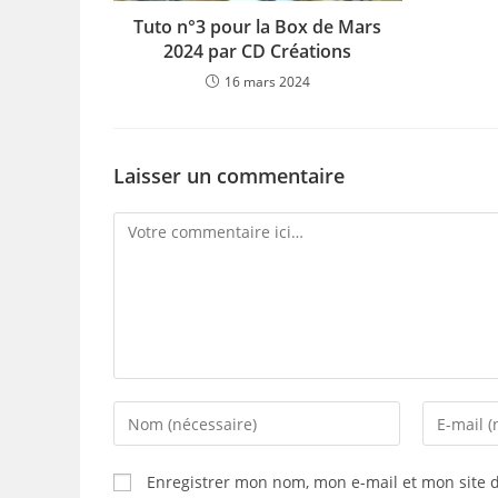
Tuto n°3 pour la Box de Mars
2024 par CD Créations
16 mars 2024
Laisser un commentaire
Comment
Enter
Enter
your
your
name
email
Enregistrer mon nom, mon e-mail et mon site 
or
address