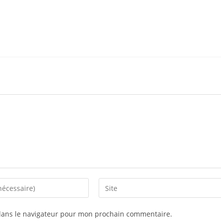
Saisir
l’URL
de
dans le navigateur pour mon prochain commentaire.
votre