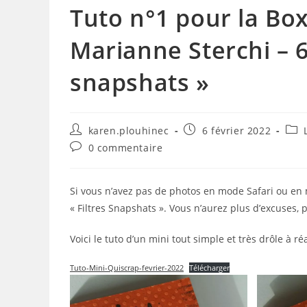
Tuto n°1 pour la Box
Marianne Sterchi – 6
snapshats »
Auteur/autrice
Publication
Post
karen.plouhinec
6 février 2022
de
publiée :
cate
Commentaires
0 commentaire
la
de
publication :
la
publication :
Si vous n’avez pas de photos en mode Safari ou en
« Filtres Snapshats ». Vous n’aurez plus d’excuses, 
Voici le tuto d’un mini tout simple et très drôle à réa
Tuto-Mini-Quiscrap-fevrier-2022
Télécharger