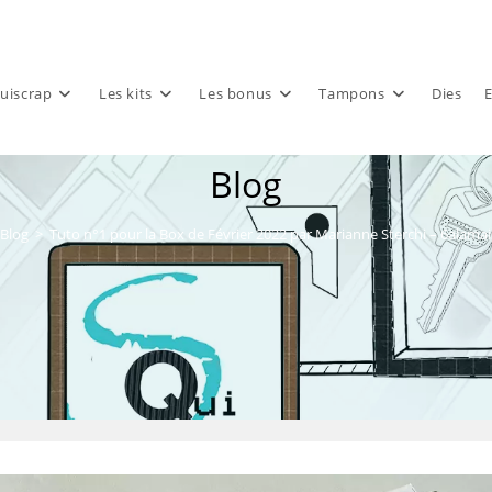
uiscrap
Les kits
Les bonus
Tampons
Dies
E
Blog
 Blog
>
Tuto n°1 pour la Box de Février 2022 par Marianne Sterchi – 6alamai