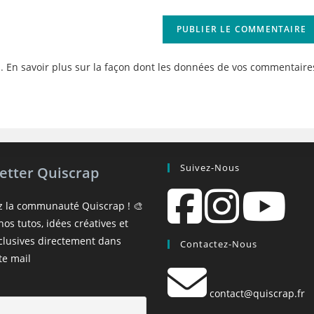
site
(facultatif)
s.
En savoir plus sur la façon dont les données de vos commentaire
Suivez-Nous
etter Quiscrap
z la communauté Quiscrap ! 🎨
os tutos, idées créatives et
xclusives directement dans
Contactez-Nous
te mail
contact@quiscrap.fr