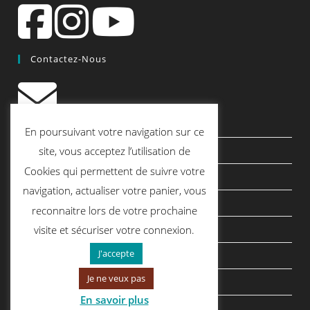
Contactez-Nous
contact@quiscrap.fr
En poursuivant votre navigation sur ce
Les Fiches Techniques et les Tutos
site, vous acceptez l’utilisation de
Cookies qui permettent de suivre votre
Le Blog
navigation, actualiser votre panier, vous
Conditions générales de vente
reconnaitre lors de votre prochaine
Mentions légales
visite et sécuriser votre connexion.
J'accepte
Politique de confidentialité
Je ne veux pas
politique de cookies
En savoir plus