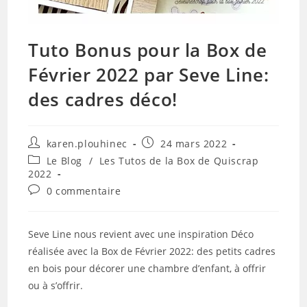
Tuto Bonus pour la Box de
Février 2022 par Seve Line:
des cadres déco!
Auteur/autrice
Publication
karen.plouhinec
24 mars 2022
de
publiée :
Post
Le Blog
/
Les Tutos de la Box de Quiscrap
la
category:
2022
publication :
Commentaires
0 commentaire
de
la
publication :
Seve Line nous revient avec une inspiration Déco
réalisée avec la Box de Février 2022: des petits cadres
en bois pour décorer une chambre d’enfant, à offrir
ou à s’offrir.