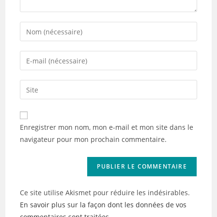
Enter
your
name
Enter
or
your
username
email
Saisir
to
address
l’URL
comment
to
de
comment
votre
Enregistrer mon nom, mon e-mail et mon site dans le
site
navigateur pour mon prochain commentaire.
(facultatif)
Ce site utilise Akismet pour réduire les indésirables.
En savoir plus sur la façon dont les données de vos
commentaires sont traitées
.