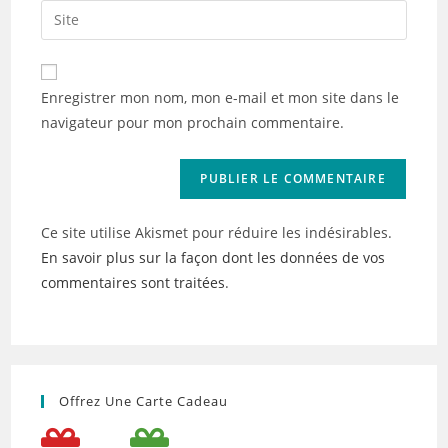
email
Saisir
to
address
l’URL
comment
to
de
comment
votre
Enregistrer mon nom, mon e-mail et mon site dans le
site
navigateur pour mon prochain commentaire.
(facultatif)
Ce site utilise Akismet pour réduire les indésirables.
En savoir plus sur la façon dont les données de vos
commentaires sont traitées
.
Offrez Une Carte Cadeau