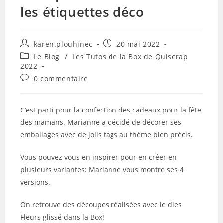
les étiquettes déco
Auteur/autrice
Publication
karen.plouhinec
20 mai 2022
de
publiée :
Post
Le Blog
/
Les Tutos de la Box de Quiscrap
la
category:
2022
publication :
Commentaires
0 commentaire
de
la
publication :
C’est parti pour la confection des cadeaux pour la fête
des mamans. Marianne a décidé de décorer ses
emballages avec de jolis tags au thème bien précis.
Vous pouvez vous en inspirer pour en créer en
plusieurs variantes: Marianne vous montre ses 4
versions.
On retrouve des découpes réalisées avec le dies
Fleurs glissé dans la Box!