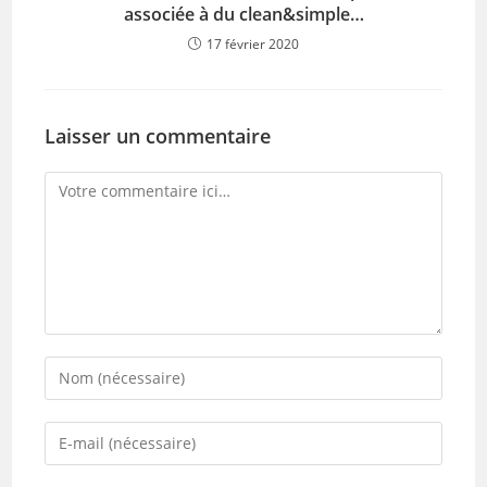
associée à du clean&simple…
17 février 2020
Laisser un commentaire
Comment
Enter
your
name
Enter
or
your
username