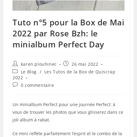
Tuto n°5 pour la Box de Mai
2022 par Rose Bzh: le
minialbum Perfect Day
Auteur/autrice
Publication
karen.plouhinec
26 mai 2022
de
publiée :
Post
Le Blog
/
Les Tutos de la Box de Quiscrap
la
category:
2022
publication :
Commentaires
0 commentaire
de
la
publication :
Un minialbum Perfect pour une journée Perfect: à
vous de trouver les photos que vous glisserez dans ce
joli album à rabat.
Ce mini reflète parfaitement l’esprit et le combo de la