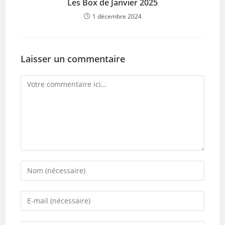
Les Box de Janvier 2025
1 décembre 2024
Laisser un commentaire
Comment
Enter
your
name
Enter
or
your
username
email