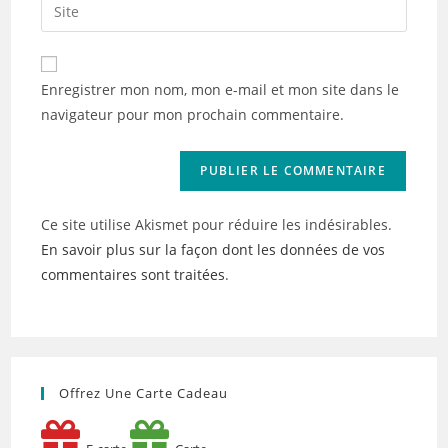
Saisir
to
address
l’URL
comment
to
de
comment
votre
Enregistrer mon nom, mon e-mail et mon site dans le
site
navigateur pour mon prochain commentaire.
(facultatif)
Ce site utilise Akismet pour réduire les indésirables.
En savoir plus sur la façon dont les données de vos
commentaires sont traitées
.
Offrez Une Carte Cadeau