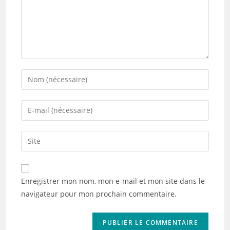
Enter
your
name
Enter
or
your
username
email
Saisir
to
address
l’URL
comment
to
de
comment
votre
Enregistrer mon nom, mon e-mail et mon site dans le
site
navigateur pour mon prochain commentaire.
(facultatif)