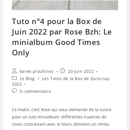
Tuto n°4 pour la Box de
Juin 2022 par Rose Bzh: Le
minialbum Good Times
Only
Auteur/autrice
Publication
karen.plouhinec
20 juin 2022
de
publiée :
Post
Le Blog
/
Les Tutos de la Box de Quiscrap
la
category:
2022
publication :
Commentaires
0 commentaire
de
la
publication :
Ce matin, c’est Rose qui vous demande de la suivre
pour un tuto minialbum: différentes nuances de
roses contrastant avec le blanc donnent un rendu