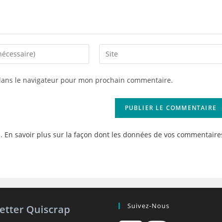
Saisir
l’URL
de
dans le navigateur pour mon prochain commentaire.
votre
site
(facultatif)
s.
En savoir plus sur la façon dont les données de vos commentaire
Suivez-Nous
etter Quiscrap