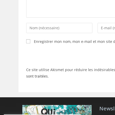
Enter
Enter
your
your
name
email
Enregistrer mon nom, mon e-mail et mon site 
or
address
username
to
to
comment
comment
Ce site utilise Akismet pour réduire les indésirable
sont traitées
.
Newsl