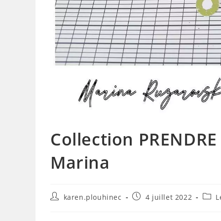
Collection PRENDRE 
Marina
Auteur/autrice
Publication
Post
karen.plouhinec
4 juillet 2022
L
de
publiée :
categ
la