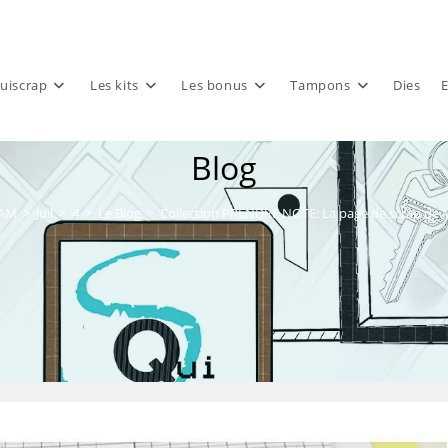
uiscrap
Les kits
Les bonus
Tampons
Dies
E
Blog
AM
>
Juil
>
4
>
Le Blog
>
Collection PRENDRE NOTE: La page de scrap de 