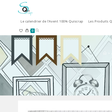
Skip
to
content
Le calendrier de l’Avent 100% Quiscrap
Les Produits Q
Toggle
0
website
search
>