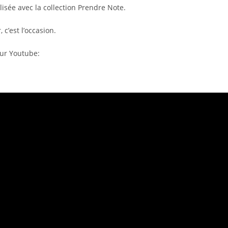
publication :
isée avec la collection Prendre Note.
 c’est l’occasion.
sur Youtube: