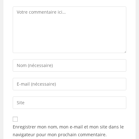
Comment
Enter
your
name
Enter
or
your
username
email
Saisir
to
address
l’URL
comment
to
de
comment
votre
Enregistrer mon nom, mon e-mail et mon site dans le
site
navigateur pour mon prochain commentaire.
(facultatif)