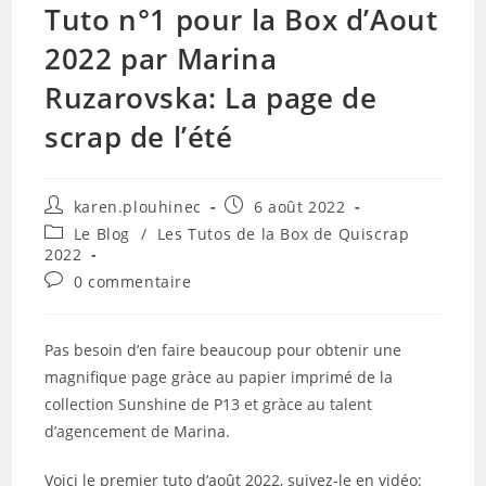
Tuto n°1 pour la Box d’Aout
2022 par Marina
Ruzarovska: La page de
scrap de l’été
Auteur/autrice
Publication
karen.plouhinec
6 août 2022
de
publiée :
Post
Le Blog
/
Les Tutos de la Box de Quiscrap
la
category:
2022
publication :
Commentaires
0 commentaire
de
la
publication :
Pas besoin d’en faire beaucoup pour obtenir une
magnifique page gràce au papier imprimé de la
collection Sunshine de P13 et gràce au talent
d’agencement de Marina.
Voici le premier tuto d’août 2022, suivez-le en vidéo: