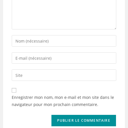
Enter
your
name
Enter
or
your
username
email
Saisir
to
address
l’URL
comment
to
de
comment
votre
Enregistrer mon nom, mon e-mail et mon site dans le
site
navigateur pour mon prochain commentaire.
(facultatif)