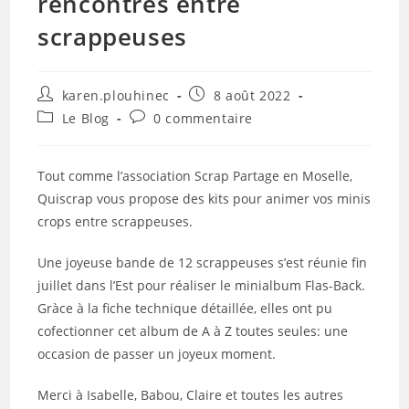
rencontres entre
scrappeuses
Auteur/autrice
Publication
karen.plouhinec
8 août 2022
de
publiée :
Post
Commentaires
Le Blog
0 commentaire
la
category:
de
publication :
la
publication :
Tout comme l’association Scrap Partage en Moselle,
Quiscrap vous propose des kits pour animer vos minis
crops entre scrappeuses.
Une joyeuse bande de 12 scrappeuses s’est réunie fin
juillet dans l’Est pour réaliser le minialbum Flas-Back.
Gràce à la fiche technique détaillée, elles ont pu
cofectionner cet album de A à Z toutes seules: une
occasion de passer un joyeux moment.
Merci à Isabelle, Babou, Claire et toutes les autres