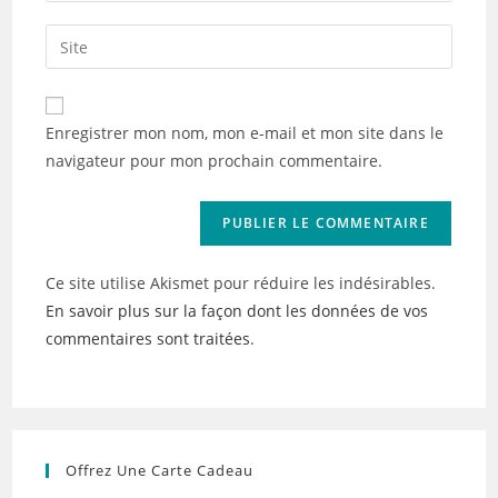
username
email
Saisir
to
address
l’URL
comment
to
de
comment
votre
Enregistrer mon nom, mon e-mail et mon site dans le
site
navigateur pour mon prochain commentaire.
(facultatif)
Ce site utilise Akismet pour réduire les indésirables.
En savoir plus sur la façon dont les données de vos
commentaires sont traitées
.
Offrez Une Carte Cadeau