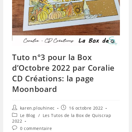
Tuto n°3 pour la Box
d’Octobre 2022 par Coralie
CD Créations: la page
Moonboard
Auteur/autrice
Publication
karen.plouhinec
16 octobre 2022
de
publiée :
Post
Le Blog
/
Les Tutos de la Box de Quiscrap
la
category:
2022
publication :
Commentaires
0 commentaire