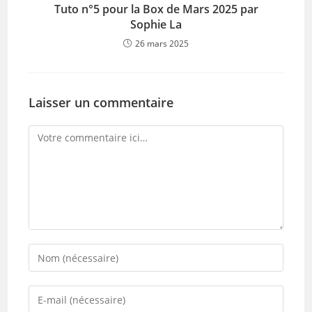
Tuto n°5 pour la Box de Mars 2025 par
Sophie La
26 mars 2025
Laisser un commentaire
Comment
Enter
your
name
Enter
or
your