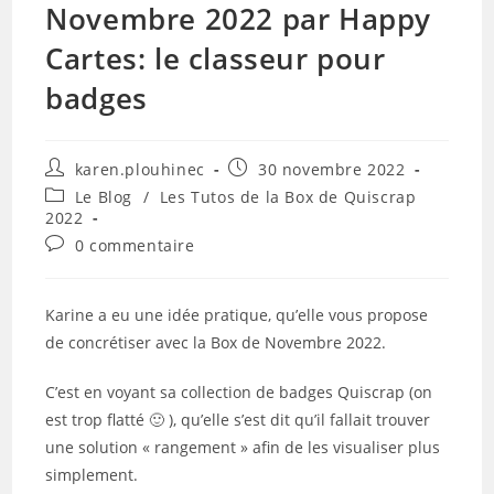
Novembre 2022 par Happy
Cartes: le classeur pour
badges
Auteur/autrice
Publication
karen.plouhinec
30 novembre 2022
de
publiée :
Post
Le Blog
/
Les Tutos de la Box de Quiscrap
la
category:
2022
publication :
Commentaires
0 commentaire
de
la
publication :
Karine a eu une idée pratique, qu’elle vous propose
de concrétiser avec la Box de Novembre 2022.
C’est en voyant sa collection de badges Quiscrap (on
est trop flatté 🙂 ), qu’elle s’est dit qu’il fallait trouver
une solution « rangement » afin de les visualiser plus
simplement.