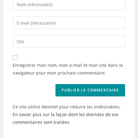
Enter
your
name
Enter
or
your
username
email
Saisir
to
address
l’URL
comment
to
de
comment
votre
Enregistrer mon nom, mon e-mail et mon site dans le
site
navigateur pour mon prochain commentaire.
(facultatif)
Ce site utilise Akismet pour réduire les indésirables.
En savoir plus sur la façon dont les données de vos
commentaires sont traitées
.