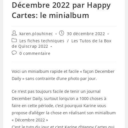
Décembre 2022 par Happy
Cartes: le minialbum
Auteur/autrice
Publication
karen.plouhinec
30 décembre 2022
de
publiée :
Post
Les fiches techniques
/
Les Tutos de la Box
la
category:
de Quiscrap 2022
publication :
Commentaires
0 commentaire
de
la
publication :
Voici un minialbum rapide et facile « façon December
Daily » sans contrainte d’une photo par jour.
Ce n’est pas toujours facile de tenir un journal
December Daily, surtout lorqu’on a 1000 choses à
faire en cette période, c’est pourquoi Karine vous
propose d’alléger la chose en réalisant son minialbum
« Décembre 2022 »
C’est le tuto du jour et c’est Karine d’Happy Cartes qui