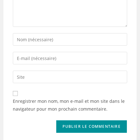
Enter
your
name
Enter
or
your
username
email
Saisir
to
address
l’URL
comment
to
de
comment
votre
Enregistrer mon nom, mon e-mail et mon site dans le
site
navigateur pour mon prochain commentaire.
(facultatif)