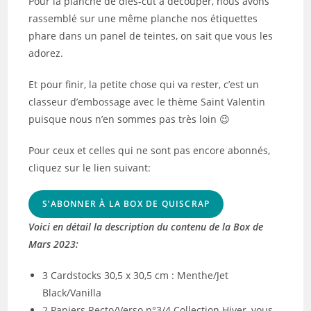
Pour la planche de dies-cut à découper, nous avons
rassemblé sur une même planche nos étiquettes
phare dans un panel de teintes, on sait que vous les
adorez.
Et pour finir, la petite chose qui va rester, c’est un
classeur d’embossage avec le thème Saint Valentin
puisque nous n’en sommes pas très loin 😉
Pour ceux et celles qui ne sont pas encore abonnés,
cliquez sur le lien suivant:
S’ABONNER À LA BOX DE QUISCRAP
Voici en détail la description du contenu de la Box de
Mars 2023:
3 Cardstocks 30,5 x 30,5 cm : Menthe/Jet
Black/Vanilla
2 Papiers Recto/Verso n°3/4 Collection Hiver, vous