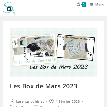
Skip
Menu
0
to
content
Les Box de Mars 2023
Auteur/autrice
Publication
karen.plouhinec
1 février 2023
de
publiée :
Post
Commentaires