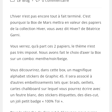
Le Blog
0 commentaire
la
category:
de
publication :
la
publication :
L’hiver n’est pas encore tout à fait terminé. C’est
pourquoi la Box de Mars mettra en valeur des papiers
de la collection Hiver, vous avez dit Hiver? de Béatrice
Garni.
Vous verrez, qu’à part ces 2 papiers, le thème n’est
pas très imposé. Nous avons fait le choix d’axer la Box
sur un combo: menthe/noir/beige.
Vous découvrirez, dans cette box, un magnifique
alphabet stickers de Graphic 45. Il sera associé à
d’autres embellissements tels que: brads, oeillets,
cartes chalkboard sur lequel vous pourrez écrire avec
un feutre blanc, des stickers étiquettes, des dies-cut,
un joli petit badge « 100% Toi ».