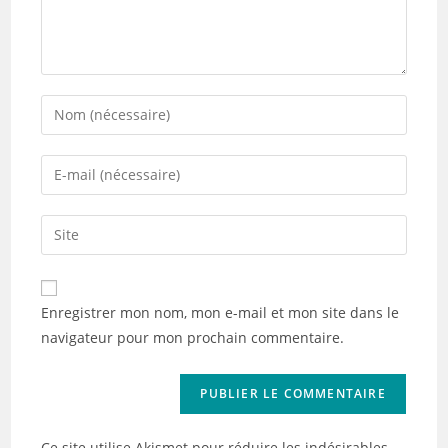
Enter
your
name
Enter
or
your
username
email
Saisir
to
address
l’URL
comment
to
de
comment
votre
Enregistrer mon nom, mon e-mail et mon site dans le
site
navigateur pour mon prochain commentaire.
(facultatif)
Ce site utilise Akismet pour réduire les indésirables.