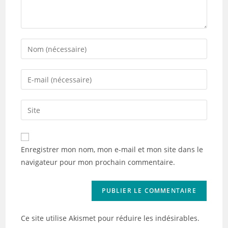
Enter
your
name
Enter
or
your
username
email
Saisir
to
address
l’URL
comment
to
de
comment
votre
Enregistrer mon nom, mon e-mail et mon site dans le
site
navigateur pour mon prochain commentaire.
(facultatif)
Ce site utilise Akismet pour réduire les indésirables.