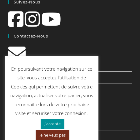
Suivez-Nous
Contactez-Nous
contact@quiscrap.fr
En poursuivant votre navigation sur ce
site, vous acceptez l’utilisation de
Les Fiches Techniques et les Tutos
Cookies qui permettent de suivre votre
Le Blog
navigation, actualiser votre panier, vous
Conditions générales de vente
reconnaitre lors de votre prochaine
Mentions légales
visite et sécuriser votre connexion.
J'accepte
Politique de confidentialité
Je ne veux pas
politique de cookies