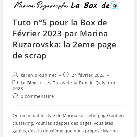
Tuto n°5 pour la Box de
Février 2023 par Marina
Ruzarovska: la 2eme page
de scrap
Auteur/autrice
Publication
karen.plouhinec
24 février 2023
de
publiée :
Post
Le Blog
/
Les Tutos de la Box de Quiscrap
la
category:
2023
publication :
Commentaires
0 commentaire
de
la
publication :
On reconnait le style de Marina sur cette page tout en
clustering. Pour les adeptes des pages, vous êtes
gatées, c’est la deuxième que nous propose Marina