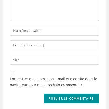
Enter
your
name
Enter
or
your
username
email
Saisir
to
address
l’URL
comment
to
de
comment
votre
Enregistrer mon nom, mon e-mail et mon site dans le
site
navigateur pour mon prochain commentaire.
(facultatif)