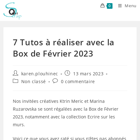
Skip
Menu
0
to
content
7 Tutos à réaliser avec la
Box de Février 2023
Auteur/autrice
Publication
karen.plouhinec
13 mars 2023
de
publiée :
Post
Commentaires
Non classé
0 commentaire
la
category:
de
publication :
la
publication :
Nos invitées créatives Ktrin Meric et Marina
Ruzarovska se sont régalées avec la Box de Février
2023, notamment avec la collection Ecrire sur les
murs.
Voici ce que vous avez raté si vous n’êtes pas abonnés