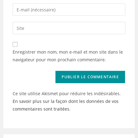
name
Enter
or
your
username
email
Saisir
to
address
l’URL
comment
to
de
comment
votre
Enregistrer mon nom, mon e-mail et mon site dans le
site
navigateur pour mon prochain commentaire.
(facultatif)
Ce site utilise Akismet pour réduire les indésirables.
En savoir plus sur la façon dont les données de vos
commentaires sont traitées
.