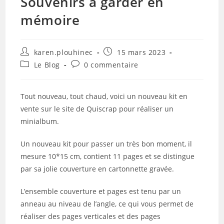
Souvenirs à garder en
mémoire
Auteur/autrice
Publication
karen.plouhinec
15 mars 2023
de
publiée :
Post
Commentaires
Le Blog
0 commentaire
la
category:
de
publication :
la
publication :
Tout nouveau, tout chaud, voici un nouveau kit en
vente sur le site de Quiscrap pour réaliser un
minialbum.
Un nouveau kit pour passer un très bon moment, il
mesure 10*15 cm, contient 11 pages et se distingue
par sa jolie couverture en cartonnette gravée.
L’ensemble couverture et pages est tenu par un
anneau au niveau de l’angle, ce qui vous permet de
réaliser des pages verticales et des pages