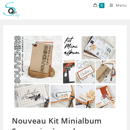
Skip
Menu
0
to
content
Nouveau Kit Minialbum