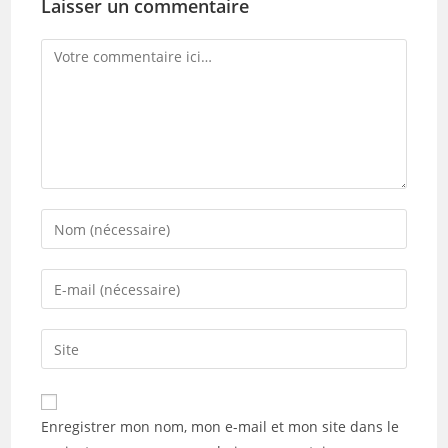
Laisser un commentaire
Comment
Enter
your
name
Enter
or
your
username
email
Saisir
to
address
l’URL
comment
to
de
comment
votre
Enregistrer mon nom, mon e-mail et mon site dans le
site