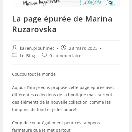
La page épurée de Marina
Ruzarovska
Auteur/autrice
Publication
karen.plouhinec
28 mars 2023
de
publiée :
Post
Commentaires
Le Blog
0 commentaire
la
category:
de
publication :
la
publication :
Coucou tout le monde
Aujourd’hui je vous propose cette page épurée avec
différentes collections de la boutique mais surtout
des éléments de la nouvelle collection, comme les
tampons de fond et je les adore!!
Coup de coeur également pour ces tampons
fermeture que je met partout.