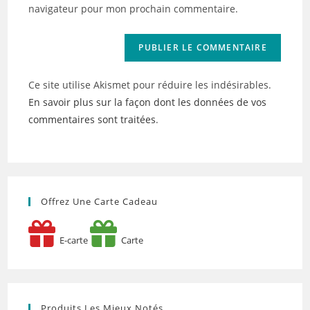
site
navigateur pour mon prochain commentaire.
(facultatif)
Ce site utilise Akismet pour réduire les indésirables.
En savoir plus sur la façon dont les données de vos
commentaires sont traitées
.
Offrez Une Carte Cadeau
E-carte
Carte
Produits Les Mieux Notés