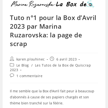
Tuto n°1 pour la Box d’Avril
2023 par Marina
Ruzarovska: la page de
scrap
Auteur/autrice
Publication
karen.plouhinec
6 avril 2023
de
publiée :
Post
Le Blog
/
Les Tutos de la Box de Quiscrap
la
category:
2023
publication :
Commentaires
1 commentaire
de
la
publication :
Il me semble que la Box d’Avril fait peur à beaucoup
d’abonnés à cause de ses papiers chargés et son
thème bien tranché sur la féérie.