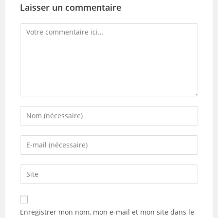
Laisser un commentaire
Comment
Enter
your
name
Enter
or
your
username
email
Saisir
to
address
l’URL
comment
to
de
comment
votre
Enregistrer mon nom, mon e-mail et mon site dans le