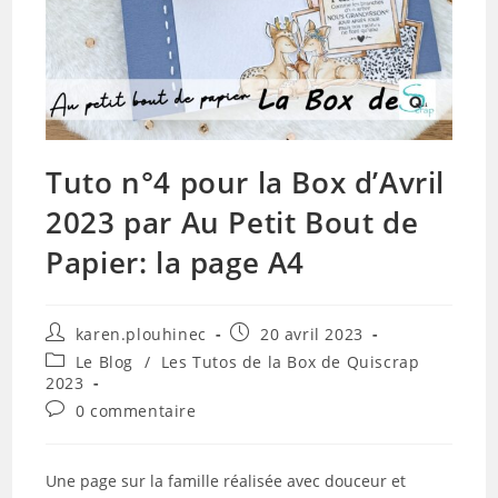
Tuto n°4 pour la Box d’Avril
2023 par Au Petit Bout de
Papier: la page A4
Auteur/autrice
Publication
karen.plouhinec
20 avril 2023
de
publiée :
Post
Le Blog
/
Les Tutos de la Box de Quiscrap
la
category:
2023
publication :
Commentaires
0 commentaire
de
la
publication :
Une page sur la famille réalisée avec douceur et