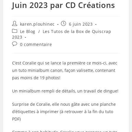
Juin 2023 par CD Créations
Auteur/autrice
Publication
karen.plouhinec
6 juin 2023
de
publiée :
Post
Le Blog
/
Les Tutos de la Box de Quiscrap
la
category:
2023
publication :
Commentaires
0 commentaire
de
la
publication :
C’est Coralie qui se lance la première ce mois-ci, avec
un tuto minialbum canon, façon valisette, contenant
pas moins de 19 photos!
Un minialbum rempli de détails, un travail de dingue!
Surprise de Coralie, elle nous gâte avec une planche
d’étiquettes à imprimer (à retrouver à la fin du tuto
PDF)