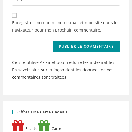
address
l’URL
comment
to
de
comment
votre
Enregistrer mon nom, mon e-mail et mon site dans le
site
navigateur pour mon prochain commentaire.
(facultatif)
Ce site utilise Akismet pour réduire les indésirables.
En savoir plus sur la façon dont les données de vos
commentaires sont traitées
.
Offrez Une Carte Cadeau
E-carte
Carte