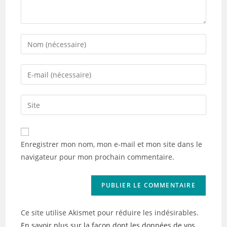
Enter
your
name
Enter
or
your
username
email
Saisir
to
address
l’URL
comment
to
de
comment
votre
Enregistrer mon nom, mon e-mail et mon site dans le
site
navigateur pour mon prochain commentaire.
(facultatif)
Ce site utilise Akismet pour réduire les indésirables.
En savoir plus sur la façon dont les données de vos