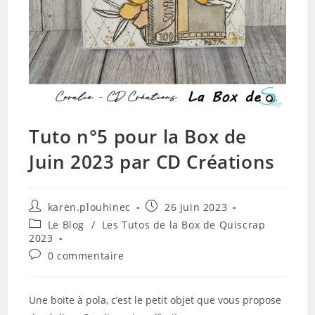
Tuto n°5 pour la Box de
Juin 2023 par CD Créations
Auteur/autrice
Publication
karen.plouhinec
26 juin 2023
de
publiée :
Post
Le Blog
/
Les Tutos de la Box de Quiscrap
la
category:
2023
publication :
Commentaires
0 commentaire
de
la
publication :
Une boite à pola, c’est le petit objet que vous propose