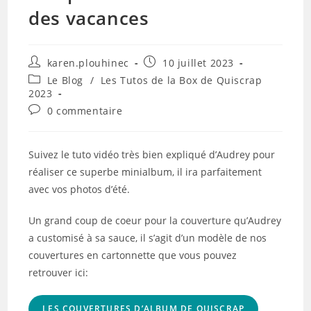
des vacances
Auteur/autrice
Publication
karen.plouhinec
10 juillet 2023
de
publiée :
Post
Le Blog
/
Les Tutos de la Box de Quiscrap
la
category:
2023
publication :
Commentaires
0 commentaire
de
la
publication :
Suivez le tuto vidéo très bien expliqué d’Audrey pour
réaliser ce superbe minialbum, il ira parfaitement
avec vos photos d’été.
Un grand coup de coeur pour la couverture qu’Audrey
a customisé à sa sauce, il s’agit d’un modèle de nos
couvertures en cartonnette que vous pouvez
retrouver ici:
LES COUVERTURES D’ALBUM DE QUISCRAP