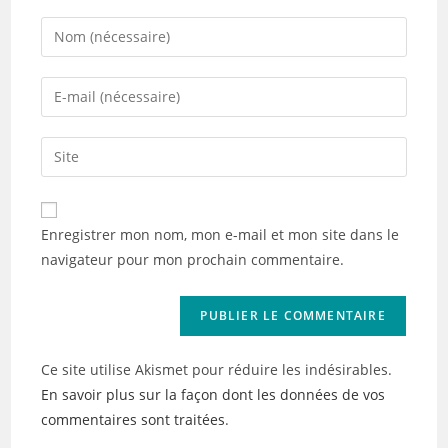
Enter
your
name
Enter
or
your
username
email
Saisir
to
address
l’URL
comment
to
de
comment
votre
Enregistrer mon nom, mon e-mail et mon site dans le
site
navigateur pour mon prochain commentaire.
(facultatif)
Ce site utilise Akismet pour réduire les indésirables.
En savoir plus sur la façon dont les données de vos
commentaires sont traitées
.