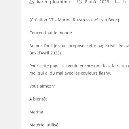
Auteur/autrice
Publication
Post
karen.plouhinec
8 août 2023
Le
de
publiée :
catego
la
publication :
{Création DT – Marina Ruzarovska/Scrap Bouc}
Coucou tout le monde
Aujourd’hui, je vous propose cette page réalisée av
Box d’Avril 2023)
Pour cette page, j’ai voulu encore une fois, faire un
moi qui ai du mal avec les couleurs flashy.
Vous aimez??
A bientôt
Marina
Matériel utilisé: