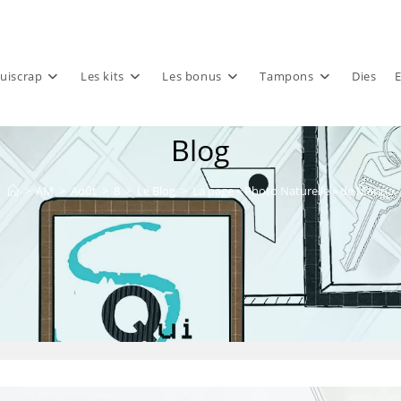
uiscrap
Les kits
Les bonus
Tampons
Dies
E
Blog
>
AM
>
Août
>
8
>
Le Blog
>
La page « Photo Naturelle » de Marina