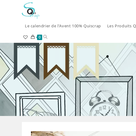
Skip
to
content
Le calendrier de l’Avent 100% Quiscrap
Les Produits Q
Toggle
0
website
search