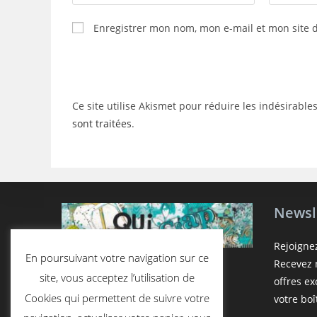
your
your
name
email
Enregistrer mon nom, mon e-mail et mon site 
or
address
username
to
to
comment
comment
Ce site utilise Akismet pour réduire les indésirable
sont traitées
.
Newsl
Rejoigne
En poursuivant votre navigation sur ce
Recevez n
site, vous acceptez l’utilisation de
offres e
Cookies qui permettent de suivre votre
votre boî