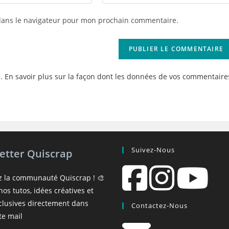
l’URL
de
dans le navigateur pour mon prochain commentaire.
votre
site
(facultatif)
s.
En savoir plus sur la façon dont les données de vos commentaire
Suivez-Nous
etter Quiscrap
z la communauté Quiscrap ! 🎨
os tutos, idées créatives et
xclusives directement dans
Contactez-Nous
te mail