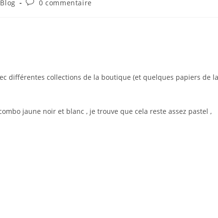
Commentaires
 Blog
0 commentaire
ry:
de
la
publication :
ec différentes collections de la boutique (et quelques papiers de l
 combo jaune noir et blanc , je trouve que cela reste assez pastel ,