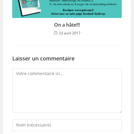
On a hâte!!!
23 avril 2017
Laisser un commentaire
Comment
Enter
your