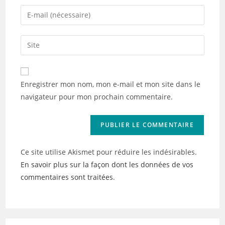
name
Enter
or
your
username
email
Saisir
to
address
l’URL
comment
to
de
comment
votre
Enregistrer mon nom, mon e-mail et mon site dans le
site
navigateur pour mon prochain commentaire.
(facultatif)
Ce site utilise Akismet pour réduire les indésirables.
En savoir plus sur la façon dont les données de vos
commentaires sont traitées
.