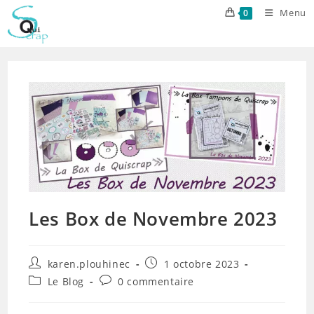
Skip
Menu
0
to
content
Les Box de Novembre 2023
Auteur/autrice
Publication
karen.plouhinec
1 octobre 2023
de
publiée :
Post
Commentaires
Le Blog
0 commentaire
la
category:
de
publication :
la