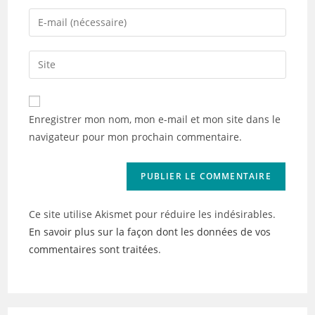
name
Enter
or
your
username
email
Saisir
to
address
l’URL
comment
to
de
comment
votre
Enregistrer mon nom, mon e-mail et mon site dans le
site
navigateur pour mon prochain commentaire.
(facultatif)
Ce site utilise Akismet pour réduire les indésirables.
En savoir plus sur la façon dont les données de vos
commentaires sont traitées
.