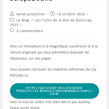
Auteur/autrice
Publication
karen.plouhinec
16 octobre 2023
de
publiée :
Post
Le Blog
/
Les Tutos de la Box de Quiscrap
la
category:
2023
publication :
Commentaires
0 commentaire
de
la
publication :
Voici un minialbum à la magnifique couverture et à la
reliure originale qui vous permettra d’ajouter de
l’épaisseur sur vos pages.
Vous pouvez retrouver les matières adhésives de Lily
Pot’Colle ici:
HTTPS://QUISCRAP.FR/CATEGORIE-
PRODUIT/LES-BONUS/CONSOMMABLE/SIMILI-
CUIR/
Voici le tuto en vidéo, très bien décrit par Audrey,
étape après étape: