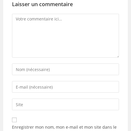
Laisser un commentaire
Comment
Enter
your
name
Enter
or
your
username
email
Saisir
to
address
l’URL
comment
to
de
comment
votre
Enregistrer mon nom, mon e-mail et mon site dans le