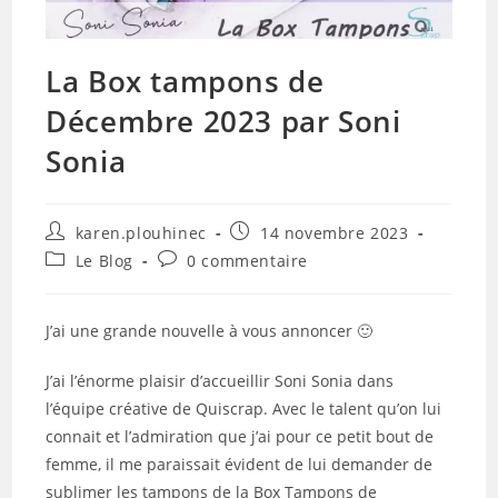
La Box tampons de
Décembre 2023 par Soni
Sonia
Auteur/autrice
Publication
karen.plouhinec
14 novembre 2023
de
publiée :
Post
Commentaires
Le Blog
0 commentaire
la
category:
de
publication :
la
publication :
J’ai une grande nouvelle à vous annoncer 🙂
J’ai l’énorme plaisir d’accueillir Soni Sonia dans
l’équipe créative de Quiscrap. Avec le talent qu’on lui
connait et l’admiration que j’ai pour ce petit bout de
femme, il me paraissait évident de lui demander de
sublimer les tampons de la Box Tampons de