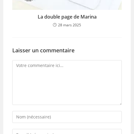
La double page de Marina
28 mars 2025
Laisser un commentaire
Comment
Enter
your
name
Enter