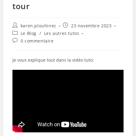
tour
Auteur/autrice
Publication
karen.plouhinec
23 novembre 2023
de
publiée :
Post
Le Blog
/
Les autres tutos
la
category:
Commentaires
0 commentaire
publication :
de
la
publication :
Je vous explique tout dans la vidéo tuto: