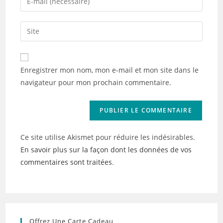
or
your
username
email
Saisir
to
address
l’URL
comment
to
de
comment
votre
Enregistrer mon nom, mon e-mail et mon site dans le
site
navigateur pour mon prochain commentaire.
(facultatif)
Ce site utilise Akismet pour réduire les indésirables.
En savoir plus sur la façon dont les données de vos
commentaires sont traitées
.
Offrez Une Carte Cadeau