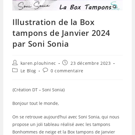
Illustration de la Box
tampons de Janvier 2024
par Soni Sonia
Auteur/autrice
Publication
karen.plouhinec
23 décembre 2023
de
publiée :
Post
Commentaires
Le Blog
0 commentaire
la
category:
de
publication :
la
publication :
{Création DT – Soni Sonia}
Bonjour tout le monde,
On se retrouve aujourd’hui avec Soni Sonia, qui nous
propose un joli tableau réalisé avec les tampons
Bonhommes de neige et la Box tampons de Janvier