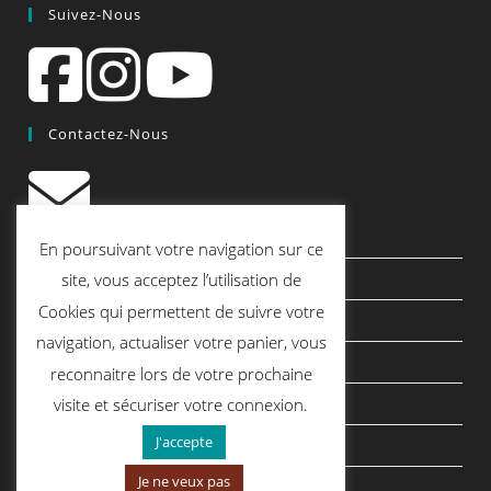
Suivez-Nous
Contactez-Nous
contact@quiscrap.fr
En poursuivant votre navigation sur ce
Les Fiches Techniques et les Tutos
site, vous acceptez l’utilisation de
Cookies qui permettent de suivre votre
Le Blog
navigation, actualiser votre panier, vous
Conditions générales de vente
reconnaitre lors de votre prochaine
Mentions légales
visite et sécuriser votre connexion.
J'accepte
Politique de confidentialité
Je ne veux pas
politique de cookies