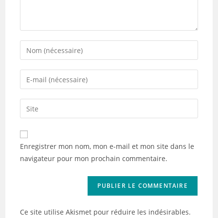
Enter
your
name
Enter
or
your
username
email
Saisir
to
address
l’URL
comment
to
de
comment
votre
Enregistrer mon nom, mon e-mail et mon site dans le
site
navigateur pour mon prochain commentaire.
(facultatif)
Ce site utilise Akismet pour réduire les indésirables.