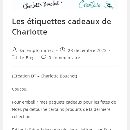
Les étiquettes cadeaux de
Charlotte
Auteur/autrice
Publication
karen.plouhinec
28 décembre 2023
de
publiée :
Post
Commentaires
Le Blog
0 commentaire
la
category:
de
publication :
la
publication :
{Création DT – Charlotte Bouchet}
Coucou,
Pour embellir mes paquets cadeaux pour les fêtes de
Noël, j’ai détourné certains produits de la dernière
collection.
J’ai tout d’abord découpé plusieurs lettres avec l’un