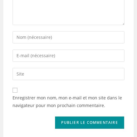
Enter
your
name
Enter
or
your
username
email
Saisir
to
address
l’URL
comment
to
de
comment
votre
Enregistrer mon nom, mon e-mail et mon site dans le
site
navigateur pour mon prochain commentaire.
(facultatif)