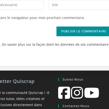
Saisir
l’URL
de
dans le navigateur pour mon prochain commentaire.
votre
site
(facultatif)
s.
En savoir plus sur la façon dont les données de vos commentaire
Suivez-Nous
etter Quiscrap
z la communauté Quiscrap ! 🎨
os tutos, idées créatives et
xclusives directement dans
Contactez-Nous