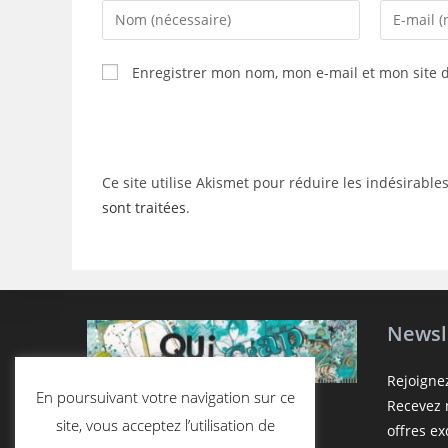
Enter
Enter
your
your
name
email
Enregistrer mon nom, mon e-mail et mon site 
or
address
username
to
to
comment
comment
Ce site utilise Akismet pour réduire les indésirable
sont traitées
.
Newsl
Rejoigne
En poursuivant votre navigation sur ce
Recevez n
site, vous acceptez l’utilisation de
offres e