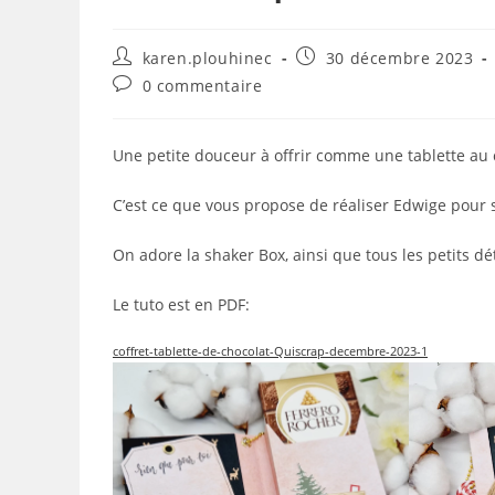
Auteur/autrice
Publication
karen.plouhinec
30 décembre 2023
de
publiée :
Commentaires
0 commentaire
la
de
publication :
la
publication :
Une petite douceur à offrir comme une tablette au 
C’est ce que vous propose de réaliser Edwige pour s
On adore la shaker Box, ainsi que tous les petits dét
Le tuto est en PDF:
coffret-tablette-de-chocolat-Quiscrap-decembre-2023-1