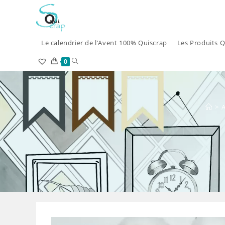
Skip
to
content
Le calendrier de l’Avent 100% Quiscrap
Les Produits Q
Toggle
0
website
search
>