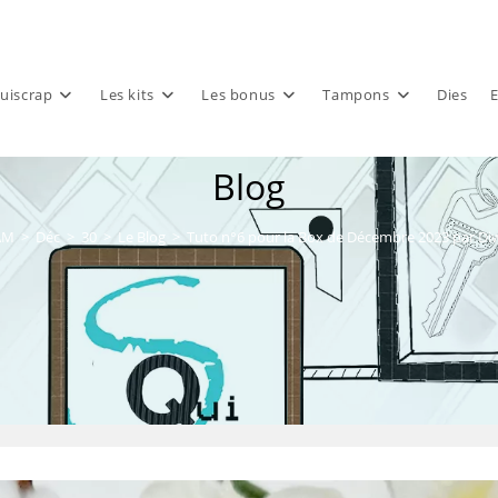
uiscrap
Les kits
Les bonus
Tampons
Dies
E
Blog
AM
>
Déc
>
30
>
Le Blog
>
Tuto n°6 pour la Box de Décembre 2023 par Di