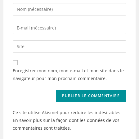
Enter
your
name
Enter
or
your
username
email
Saisir
to
address
l’URL
comment
to
de
comment
votre
Enregistrer mon nom, mon e-mail et mon site dans le
site
navigateur pour mon prochain commentaire.
(facultatif)
Ce site utilise Akismet pour réduire les indésirables.
En savoir plus sur la façon dont les données de vos
commentaires sont traitées
.