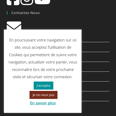
Contactez-Nous
contact@quiscrap.fr
En poursuivant votre navigation sur ce
Les Fiches Techniques et les Tutos
site, vous acceptez l’utilisation de
Cookies qui permettent de suivre votre
Le Blog
navigation, actualiser votre panier, vous
Conditions générales de vente
reconnaitre lors de votre prochaine
Mentions légales
visite et sécuriser votre connexion.
J'accepte
Politique de confidentialité
Je ne veux pas
politique de cookies
En savoir plus