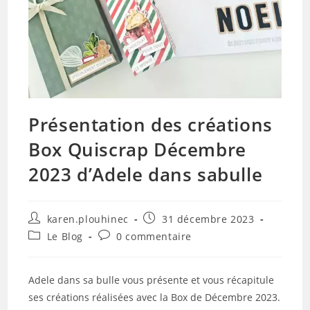
Présentation des créations
Box Quiscrap Décembre
2023 d’Adele dans sabulle
Auteur/autrice
Publication
karen.plouhinec
31 décembre 2023
de
publiée :
Post
Commentaires
Le Blog
0 commentaire
la
category:
de
publication :
la
publication :
Adele dans sa bulle vous présente et vous récapitule
ses créations réalisées avec la Box de Décembre 2023.