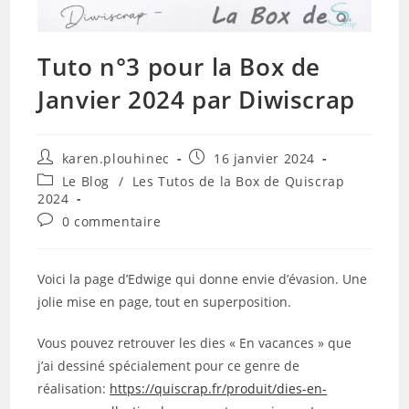
Tuto n°3 pour la Box de
Janvier 2024 par Diwiscrap
Auteur/autrice
Publication
karen.plouhinec
16 janvier 2024
de
publiée :
Post
Le Blog
/
Les Tutos de la Box de Quiscrap
la
category:
2024
publication :
Commentaires
0 commentaire
de
la
publication :
Voici la page d’Edwige qui donne envie d’évasion. Une
jolie mise en page, tout en superposition.
Vous pouvez retrouver les dies « En vacances » que
j’ai dessiné spécialement pour ce genre de
réalisation:
https://quiscrap.fr/produit/dies-en-