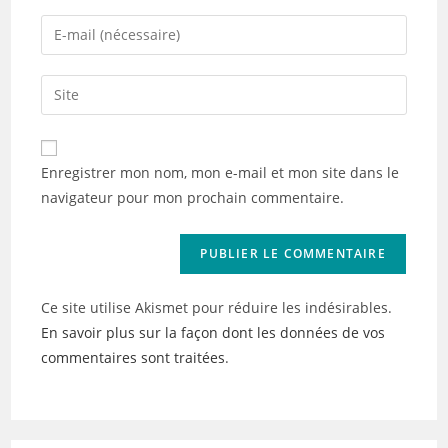
name
Enter
or
your
username
email
Saisir
to
address
l’URL
comment
to
de
comment
votre
Enregistrer mon nom, mon e-mail et mon site dans le
site
navigateur pour mon prochain commentaire.
(facultatif)
Ce site utilise Akismet pour réduire les indésirables.
En savoir plus sur la façon dont les données de vos
commentaires sont traitées
.