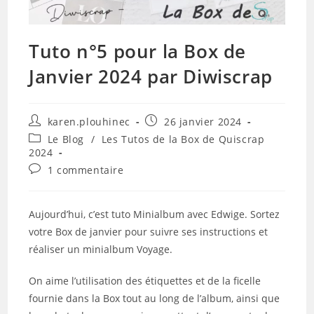
Tuto n°5 pour la Box de
Janvier 2024 par Diwiscrap
Auteur/autrice
Publication
karen.plouhinec
26 janvier 2024
de
publiée :
Post
Le Blog
/
Les Tutos de la Box de Quiscrap
la
category:
2024
publication :
Commentaires
1 commentaire
de
la
publication :
Aujourd’hui, c’est tuto Minialbum avec Edwige. Sortez
votre Box de janvier pour suivre ses instructions et
réaliser un minialbum Voyage.
On aime l’utilisation des étiquettes et de la ficelle
fournie dans la Box tout au long de l’album, ainsi que