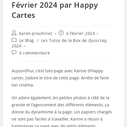
Février 2024 par Happy
Cartes
Auteur/autrice
Publication
karen.plouhinec
6 février 2024
de
publiée :
Post
Le Blog
/
Les Tutos de la Box de Quiscrap
la
category:
2024
publication :
Commentaires
0 commentaire
de
la
publication :
Aujourd’hui, c’est tuto page avec Karine d’Happy
cartes. J’adore le titre de cette page: Arrête de faire
ton cinéma.
On adore également, les petites photos à côté de la
grande et l’agencement des différents éléments, ça
donne du dynamisme à la page. Les papiers chargés
ne sont pas faciles à travailler, Karine a réussi à
harmoniser sa page avec de petits éléments