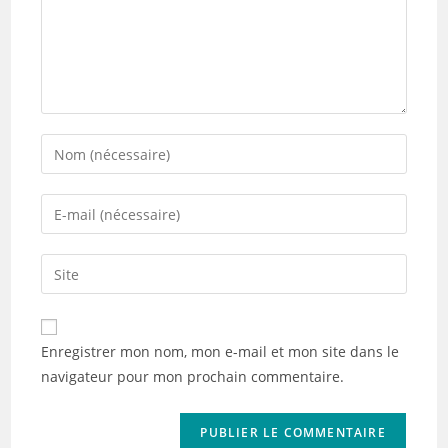
Enter
your
name
Enter
or
your
username
email
Saisir
to
address
l’URL
comment
to
de
comment
votre
Enregistrer mon nom, mon e-mail et mon site dans le
site
navigateur pour mon prochain commentaire.
(facultatif)