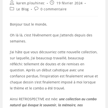
Auteur/autrice
Publication
karen.plouhinec
19 février 2024
de
publiée :
Post
Commentaires
Le Blog
0 commentaire
la
category:
de
publication :
la
publication :
Bonjour tout le monde,
Oh là là, c’est l’évênement que j’attends depuis des
semaines.
J’ai hâte que vous découvriez cette nouvelle collection,
sur laquelle, j’ai beaucoup travaillé, beaucoup
réfléchi: tellement de doutes et de remises en
question. Après un début cahotique avec une
confiance perdue, l’inspiration est finalement venue et
chaque dessin s’est finalement imposé à moi lorsque
le thème et le combo a été trouvé.
Ainsi RETROSPECTIVE est née:
une collection au combo
naturel qui évoque le souvenir, la mémoire, nos