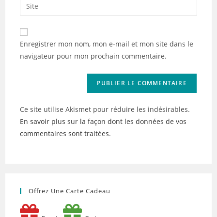
Saisir
to
address
l’URL
comment
to
de
comment
votre
Enregistrer mon nom, mon e-mail et mon site dans le
site
navigateur pour mon prochain commentaire.
(facultatif)
Ce site utilise Akismet pour réduire les indésirables.
En savoir plus sur la façon dont les données de vos
commentaires sont traitées
.
Offrez Une Carte Cadeau