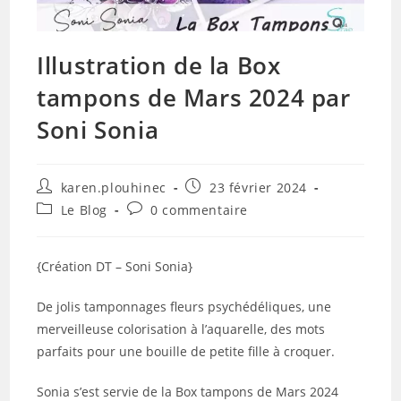
Illustration de la Box
tampons de Mars 2024 par
Soni Sonia
Auteur/autrice
Publication
karen.plouhinec
23 février 2024
de
publiée :
Post
Commentaires
Le Blog
0 commentaire
la
category:
de
publication :
la
publication :
{Création DT – Soni Sonia}
De jolis tamponnages fleurs psychédéliques, une
merveilleuse colorisation à l’aquarelle, des mots
parfaits pour une bouille de petite fille à croquer.
Sonia s’est servie de la Box tampons de Mars 2024