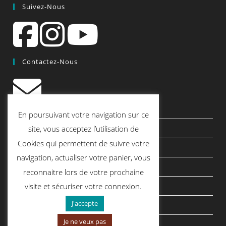
Suivez-Nous
Contactez-Nous
contact@quiscrap.fr
En poursuivant votre navigation sur ce
Les Fiches Techniques et les Tutos
site, vous acceptez l’utilisation de
Cookies qui permettent de suivre votre
Le Blog
navigation, actualiser votre panier, vous
Conditions générales de vente
reconnaitre lors de votre prochaine
Mentions légales
visite et sécuriser votre connexion.
J'accepte
Politique de confidentialité
Je ne veux pas
politique de cookies