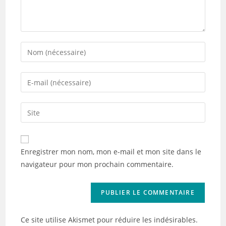
Enter
your
name
Enter
or
your
username
email
Saisir
to
address
l’URL
comment
to
de
comment
votre
Enregistrer mon nom, mon e-mail et mon site dans le
site
navigateur pour mon prochain commentaire.
(facultatif)
Ce site utilise Akismet pour réduire les indésirables.