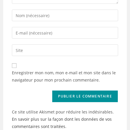
Enter
your
name
Enter
or
your
username
email
Saisir
to
address
l’URL
comment
to
de
comment
votre
Enregistrer mon nom, mon e-mail et mon site dans le
site
navigateur pour mon prochain commentaire.
(facultatif)
Ce site utilise Akismet pour réduire les indésirables.
En savoir plus sur la façon dont les données de vos
commentaires sont traitées
.