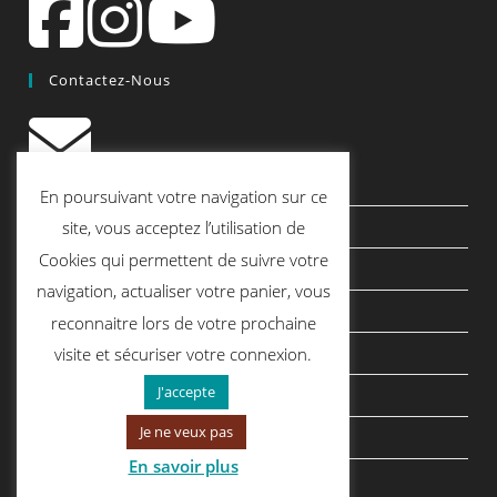
Contactez-Nous
contact@quiscrap.fr
En poursuivant votre navigation sur ce
Les Fiches Techniques et les Tutos
site, vous acceptez l’utilisation de
Cookies qui permettent de suivre votre
Le Blog
navigation, actualiser votre panier, vous
Conditions générales de vente
reconnaitre lors de votre prochaine
Mentions légales
visite et sécuriser votre connexion.
J'accepte
Politique de confidentialité
Je ne veux pas
politique de cookies
En savoir plus