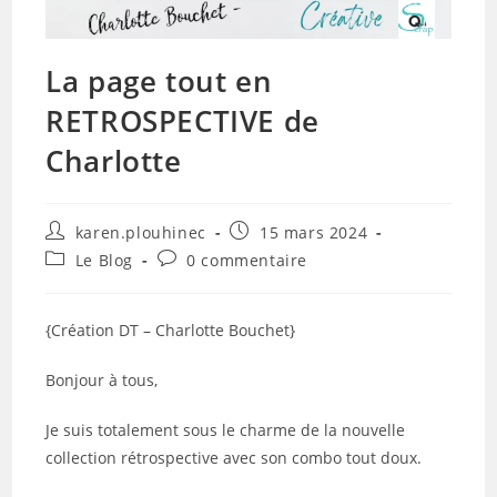
La page tout en
RETROSPECTIVE de
Charlotte
Auteur/autrice
Publication
karen.plouhinec
15 mars 2024
de
publiée :
Post
Commentaires
Le Blog
0 commentaire
la
category:
de
publication :
la
publication :
{Création DT – Charlotte Bouchet}
Bonjour à tous,
Je suis totalement sous le charme de la nouvelle
collection rétrospective avec son combo tout doux.