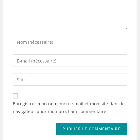
Enter
your
name
Enter
or
your
username
email
Saisir
to
address
l’URL
comment
to
de
comment
votre
Enregistrer mon nom, mon e-mail et mon site dans le
site
navigateur pour mon prochain commentaire.
(facultatif)