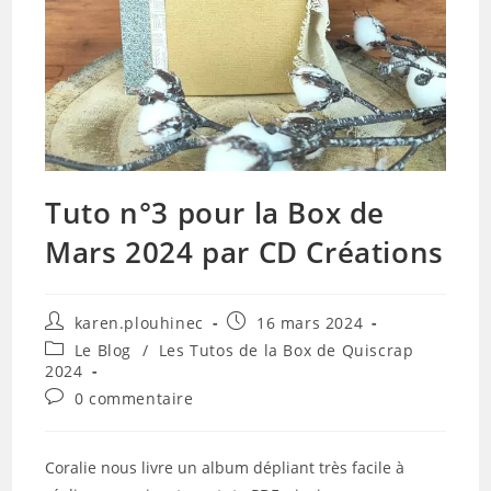
Tuto n°3 pour la Box de
Mars 2024 par CD Créations
Auteur/autrice
Publication
karen.plouhinec
16 mars 2024
de
publiée :
Post
Le Blog
/
Les Tutos de la Box de Quiscrap
la
category:
2024
publication :
Commentaires
0 commentaire
de
la
publication :
Coralie nous livre un album dépliant très facile à