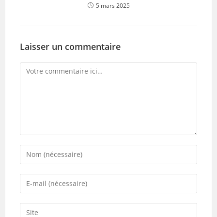
5 mars 2025
Laisser un commentaire
Comment
Enter
your
name
Enter
or
your
username
email
Saisir
to
address