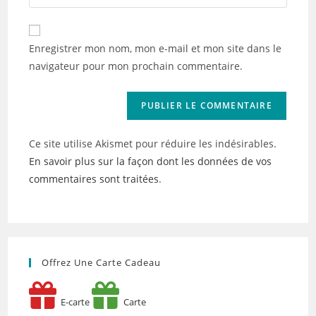
l’URL
comment
to
de
comment
votre
Enregistrer mon nom, mon e-mail et mon site dans le
site
navigateur pour mon prochain commentaire.
(facultatif)
Ce site utilise Akismet pour réduire les indésirables.
En savoir plus sur la façon dont les données de vos
commentaires sont traitées
.
Offrez Une Carte Cadeau
E-carte
Carte