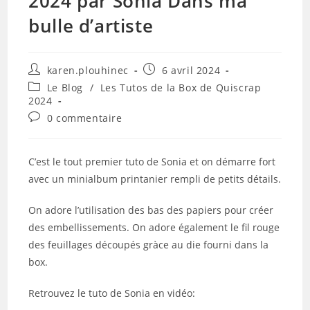
2024 par Sonia Dans ma
bulle d’artiste
Auteur/autrice
Publication
karen.plouhinec
6 avril 2024
de
publiée :
Post
Le Blog
/
Les Tutos de la Box de Quiscrap
la
category:
2024
publication :
Commentaires
0 commentaire
de
la
publication :
C’est le tout premier tuto de Sonia et on démarre fort
avec un minialbum printanier rempli de petits détails.
On adore l’utilisation des bas des papiers pour créer
des embellissements. On adore également le fil rouge
des feuillages découpés gràce au die fourni dans la
box.
Retrouvez le tuto de Sonia en vidéo: