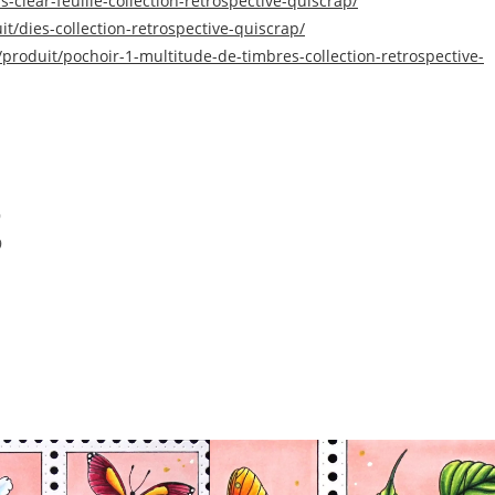
-clear-feuille-collection-retrospective-quiscrap/
it/dies-collection-retrospective-quiscrap/
r/produit/pochoir-1-multitude-de-timbres-collection-retrospective-
9
9