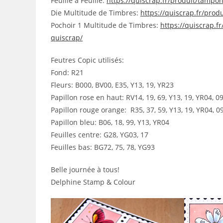
Feuille à Feuille:
https://quiscrap.fr/produit/tampons
Die Multitude de Timbres:
https://quiscrap.fr/produ
Pochoir 1 Multitude de Timbres:
https://quiscrap.f
quiscrap/
Feutres Copic utilisés:
Fond: R21
Fleurs: B000, BV00, E35, Y13, 19, YR23
Papillon rose en haut: RV14, 19, 69, Y13, 19, YR04, 0
Papillon rouge orange: R35, 37, 59, Y13, 19, YR04, 0
Papillon bleu: B06, 18, 99, Y13, YR04
Feuilles centre: G28, YG03, 17
Feuilles bas: BG72, 75, 78, YG93
Belle journée à tous!
Delphine Stamp & Colour