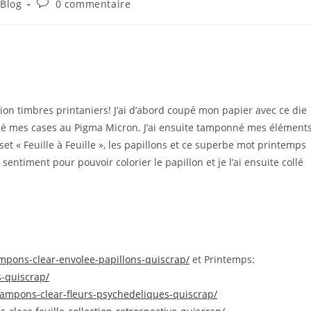
Commentaires
 Blog
0 commentaire
ry:
de
la
publication :
sion timbres printaniers! J’ai d’abord coupé mon papier avec ce die
tracé mes cases au Pigma Micron. J’ai ensuite tamponné mes éléments
set « Feuille à Feuille », les papillons et ce superbe mot printemps
entiment pour pouvoir colorier le papillon et je l’ai ensuite collé
ampons-clear-envolee-papillons-quiscrap/
et Printemps:
s-quiscrap/
/tampons-clear-fleurs-psychedeliques-quiscrap/