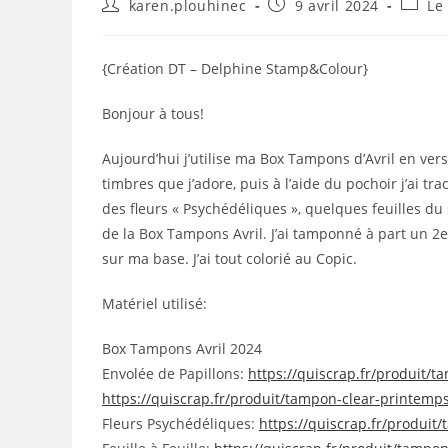
Auteur/autrice
Publication
Post
karen.plouhinec
9 avril 2024
Le
de
publiée :
catego
la
publication :
{Création DT – Delphine Stamp&Colour}
Bonjour à tous!
Aujourd’hui j’utilise ma Box Tampons d’Avril en ver
timbres que j’adore, puis à l’aide du pochoir j’ai 
des fleurs « Psychédéliques », quelques feuilles du 
de la Box Tampons Avril. J’ai tamponné à part un 2e s
sur ma base. J’ai tout colorié au Copic.
Matériel utilisé:
Box Tampons Avril 2024
Envolée de Papillons:
https://quiscrap.fr/produit/t
https://quiscrap.fr/produit/tampon-clear-printemp
Fleurs Psychédéliques:
https://quiscrap.fr/produit