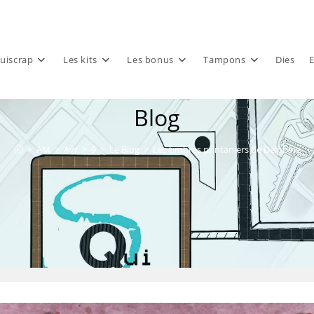
uiscrap
Les kits
Les bonus
Tampons
Dies
E
Blog
>
AM
>
Avr
>
9
>
Le Blog
>
Les timbres printaniers de Delphine