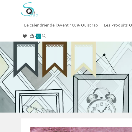
Skip
to
content
Le calendrier de l’Avent 100% Quiscrap
Les Produits Q
Toggle
0
website
search